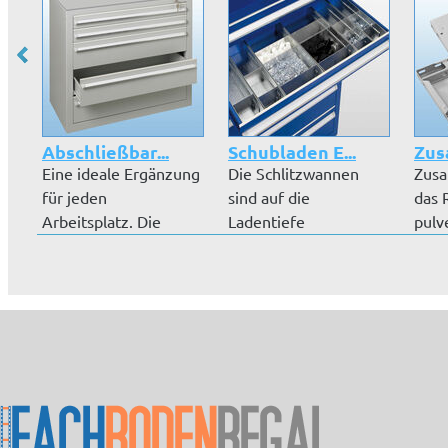
Abschließbar...
Schubladen E...
Zus
Eine ideale Ergänzung
Die Schlitzwannen
Zusa
für jeden
sind auf die
das 
Arbeitsplatz. Die
Ladentiefe
pulv
Schubladenblöcke...
abgestimmt. Sie
RAL 7
können mi...