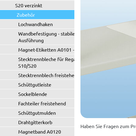
S20 verzinkt
Zubehör
Lochwandhaken
Wandbefestigung - stabile
Ausführung
Magnet-Etiketten A0101 - A0102
Stecktrennbleche für Regaltyp
S10/S20
Stecktrennblech freistehend
Schüttgutleiste
Sockelblende
Fachteiler freistehend
Schüttgutmulden
Drahtgitterkorb
Haben Sie Fragen zum Pr
Magnetband A0120