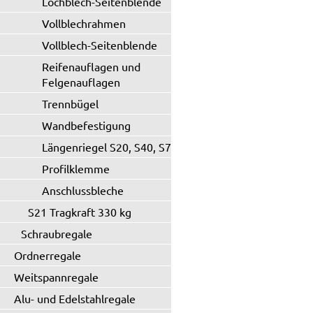
Lochblech-Seitenblende
Vollblechrahmen
Vollblech-Seitenblende
Reifenauflagen und
Felgenauflagen
Trennbügel
Wandbefestigung
Längenriegel S20, S40, S71
Profilklemme
Anschlussbleche
S21 Tragkraft 330 kg
Schraubregale
Ordnerregale
Weitspannregale
Alu- und Edelstahlregale