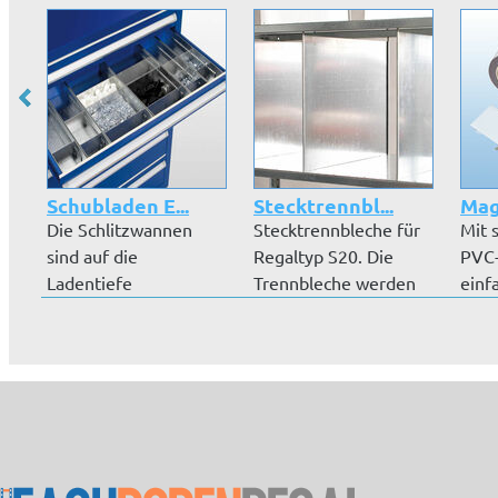
Schubladen E...
Stecktrennbl...
Mag
Die Schlitzwannen
Stecktrennbleche für
Mit 
sind auf die
Regaltyp S20. Die
PVC-
Ladentiefe
Trennbleche werden
einf
abgestimmt. Sie
zwischen...
Ihrer
können mi...