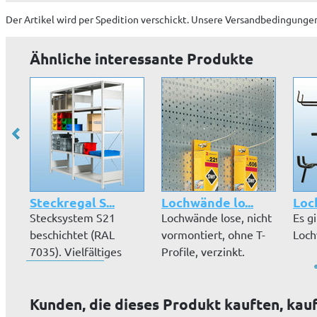
Der Artikel wird
per Spedition
verschickt. Unsere Versandbedingungen
Ähnliche interessante Produkte
Steckregal S...
Lochwände lo...
Loc
Stecksystem S21
Lochwände lose, nicht
Es g
beschichtet (RAL
vormontiert, ohne T-
Loch
7035). Vielfältiges
Profile, verzinkt.
Zubehör, Höhen...
Kunden, die dieses Produkt kauften, kau