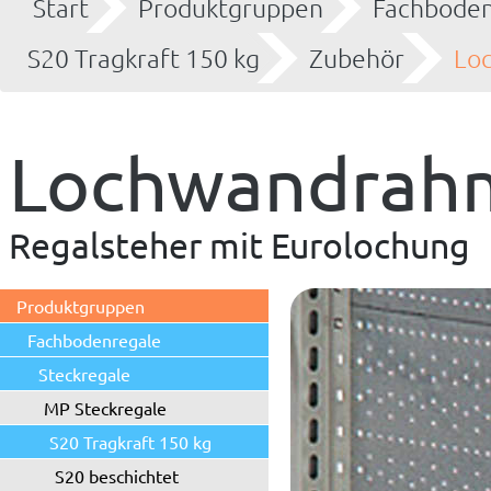
Start
Produktgruppen
Fachboden
S20 Tragkraft 150 kg
Zubehör
Lo
Lochwandrah
Regalsteher mit Eurolochung
Produktgruppen
Fachbodenregale
Steckregale
MP Steckregale
S20 Tragkraft 150 kg
S20 beschichtet