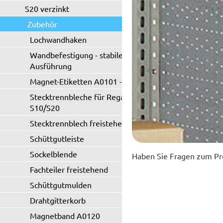
S20 verzinkt
Zubehör
Lochwandhaken
Wandbefestigung - stabile
Ausführung
Magnet-Etiketten A0101 - A0102
Stecktrennbleche für Regaltyp
S10/S20
Stecktrennblech freistehend
Schüttgutleiste
Sockelblende
Haben Sie Fragen zum Pr
Fachteiler freistehend
Schüttgutmulden
Drahtgitterkorb
Magnetband A0120