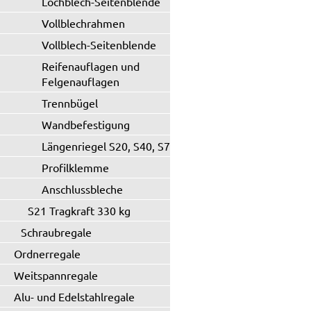
Lochblech-Seitenblende
Vollblechrahmen
Vollblech-Seitenblende
Reifenauflagen und
Felgenauflagen
Trennbügel
Wandbefestigung
Längenriegel S20, S40, S71
Profilklemme
Anschlussbleche
S21 Tragkraft 330 kg
Schraubregale
Ordnerregale
Weitspannregale
Alu- und Edelstahlregale