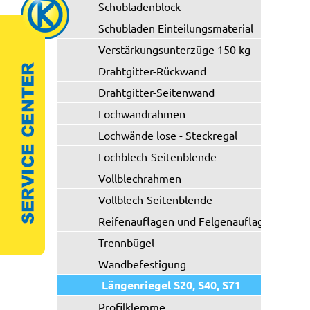
Schubladenblock
Schubladen Einteilungsmaterial
Verstärkungsunterzüge 150 kg
Drahtgitter-Rückwand
Drahtgitter-Seitenwand
Lochwandrahmen
Lochwände lose - Steckregal
Lochblech-Seitenblende
Vollblechrahmen
Vollblech-Seitenblende
Reifenauflagen und Felgenauflagen
Trennbügel
Wandbefestigung
Längenriegel S20, S40, S71
Profilklemme