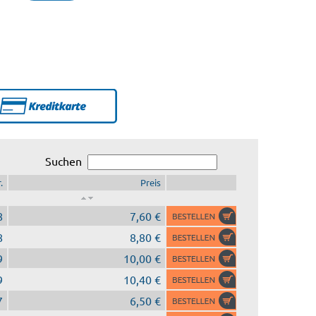
Suchen
.
Preis
8
7,60 €
8
8,80 €
9
10,00 €
9
10,40 €
7
6,50 €