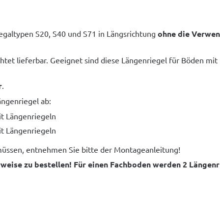
egaltypen S20, S40 und S71 in Längsrichtung
ohne die Verwe
chtet lieferbar. Geeignet sind diese Längenriegel für Böden mi
r
.
ngenriegel ab:
t Längenriegeln
t Längenriegeln
üssen, entnehmen Sie bitte der Montageanleitung!
eise zu bestellen! Für einen Fachboden werden 2 Längenri