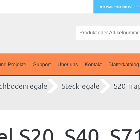
DER WARENKORB IST LEE
nd Projekte
Support
Über uns
Kontakt
Blätterkatalog
chbodenregale
Steckregale
S20 Tra
l S20, S40, S7