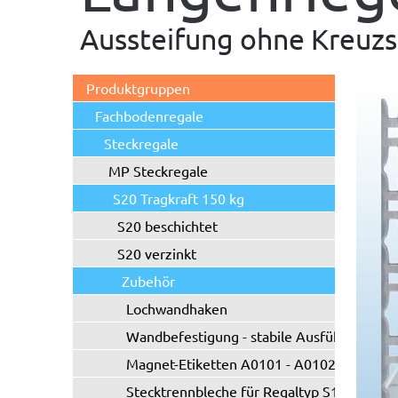
Aussteifung ohne Kreuz
Produktgruppen
Fachbodenregale
Steckregale
MP Steckregale
S20 Tragkraft 150 kg
S20 beschichtet
S20 verzinkt
Zubehör
Lochwandhaken
Wandbefestigung - stabile Ausführung
Magnet-Etiketten A0101 - A0102
Stecktrennbleche für Regaltyp S10/S20