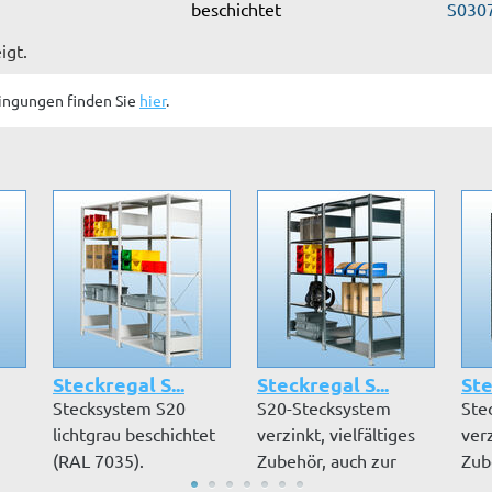
beschichtet
S030
igt.
ingungen finden Sie
hier
.
Steckregal S...
Steckregal S...
Ste
Stecksystem S20
S20-Stecksystem
Ste
lichtgrau beschichtet
verzinkt, vielfältiges
verz
(RAL 7035).
Zubehör, auch zur
Zub
Vielfältiges Zube...
nachträgli...
nach