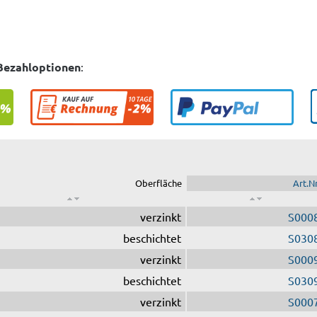
Bezahloptionen
:
Oberfläche
Art.Nr
verzinkt
S000
beschichtet
S030
verzinkt
S000
beschichtet
S030
verzinkt
S000