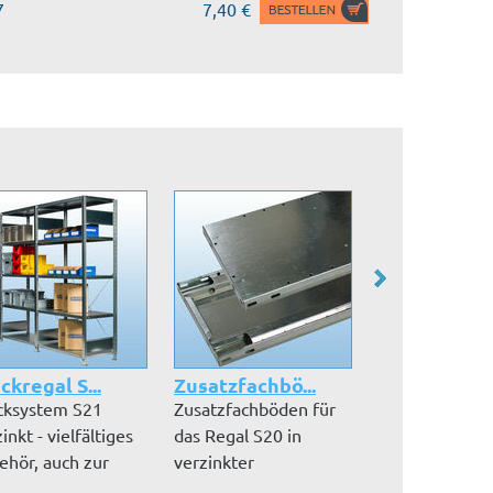
7
7,40 €
ckregal S...
Zusatzfachbö...
Zusatzfachbö
cksystem S21
Zusatzfachböden für
Zusatzfachböd
inkt - vielfältiges
das Regal S20 in
das Regal S10 
ehör, auch zur
verzinkter
verzinkter
trägl...
Ausführung inkl. Fa...
Ausführung inkl