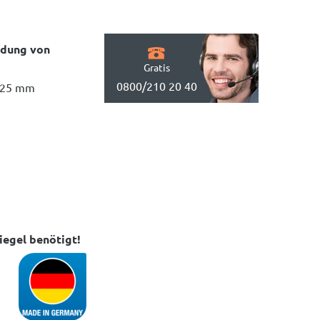
ndung von
Gratis
0800/210 20 40
t 25 mm
egel benötigt!