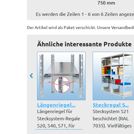
750 mm
Es werden die Zeilen 1 - 6 von 6 Zeilen angeze
Der Artikel wird
als Paket
verschickt. Unsere Versandbed
Ähnliche interessante Produkte
Längenriegel...
Steckregal S...
Längenriegel für
Stecksystem S21
Stecksystem-Regale
beschichtet (RAL
S20, S40, S71, für
7035). Vielfältiges
beidseitig n...
Zubehör, Höhen...