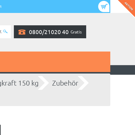
R
0800/21020 40
Gratis
gkraft 150 kg
Zubehör
1