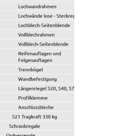
Lochwandrahmen
Lochwände lose - Steckregal
Lochblech-Seitenblende
Vollblechrahmen
Vollblech-Seitenblende
Reifenauflagen und
Felgenauflagen
Trennbügel
Wandbefestigung
Längenriegel S20, S40, S71
Profilklemme
Anschlussbleche
S21 Tragkraft 330 kg
Schraubregale
Ordnerregale