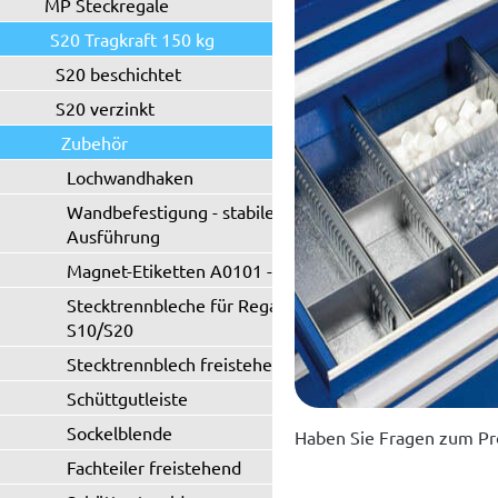
MP Steckregale
S20 Tragkraft 150 kg
S20 beschichtet
S20 verzinkt
Zubehör
Lochwandhaken
Wandbefestigung - stabile
Ausführung
Magnet-Etiketten A0101 - A0102
Stecktrennbleche für Regaltyp
S10/S20
Stecktrennblech freistehend
Schüttgutleiste
Sockelblende
Haben Sie Fragen zum Pr
Fachteiler freistehend