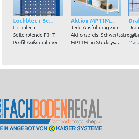
Lochblech-Se...
Aktion MP11M...
Drah
Lochblech-
Jede Ausführung zum
Drah
Seitenblende Für T-
Aktionspreis. Schwerlastregal
- gl
Profil-Außenrahmen
MP11M im Stecksys...
Masc
Bündiger Abschluss...
mm, 