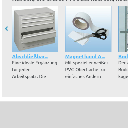
Abschließbar...
Magnetband A...
Bode
Eine ideale Ergänzung
Mit spezieller weißer
Der 
für jeden
PVC-Oberfläche für
Bode
Arbeitsplatz. Die
einfaches Ändern
kuge
Schubladenblöcke...
Ihrer Bes...
Tele