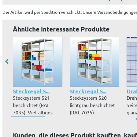
Der Artikel wird
per Spedition
verschickt. Unsere Versandbedingungen
Ähnliche interessante Produkte
Steckregal S...
Steckregal S...
Drah
Stecksystem S21
Stecksystem S20
Drah
beschichtet (RAL
lichtgrau beschichtet
Seit
7035). Vielfältiges
(RAL 7035).
glan
Zubehör, Höhen...
Vielfältiges Zube...
50 x 
Kunden, die dieses Produkt kauften, kau