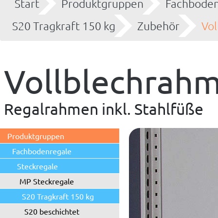
Start
Produktgruppen
Fachboden
S20 Tragkraft 150 kg
Zubehör
Vo
Vollblechrahm
Regalrahmen inkl. Stahlfüße
Produktgruppen
Fachbodenregale
Steckregale
MP Steckregale
S20 Tragkraft 150 kg
S20 beschichtet