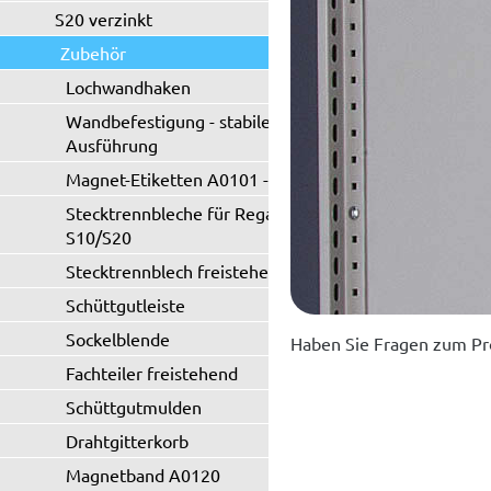
S20 verzinkt
Zubehör
Lochwandhaken
Wandbefestigung - stabile
Ausführung
Magnet-Etiketten A0101 - A0102
Stecktrennbleche für Regaltyp
S10/S20
Stecktrennblech freistehend
Schüttgutleiste
Sockelblende
Haben Sie Fragen zum Pr
Fachteiler freistehend
Schüttgutmulden
Drahtgitterkorb
Magnetband A0120