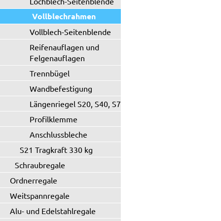
Lochblech-Seitenblende
Vollblechrahmen
Vollblech-Seitenblende
Reifenauflagen und
Felgenauflagen
Trennbügel
Wandbefestigung
Längenriegel S20, S40, S71
Profilklemme
Anschlussbleche
S21 Tragkraft 330 kg
Schraubregale
Ordnerregale
Weitspannregale
Alu- und Edelstahlregale