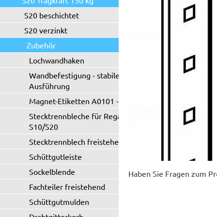
S20 Tragkraft 150 kg
S20 beschichtet
S20 verzinkt
Zubehör
Lochwandhaken
Wandbefestigung - stabile
Ausführung
Magnet-Etiketten A0101 - A0102
Stecktrennbleche für Regaltyp
S10/S20
Stecktrennblech freistehend
Schüttgutleiste
Sockelblende
Haben Sie Fragen zum Pr
Fachteiler freistehend
Schüttgutmulden
Drahtgitterkorb