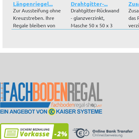
Längenriegel...
Drahtgitter-...
Zus
Zur Aussteifung ohne
Drahtgitter-Rückwand
Zusa
Kreuzstreben. Ihre
- glanzverzinkt,
das 
Regale bleiben von
Masche 50 x 50 x 3
verz
beiden S...
mm, für Gr...
Ausfü