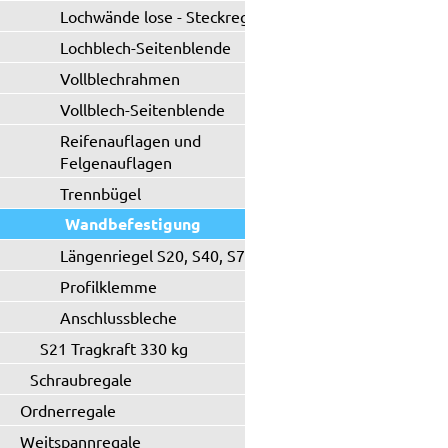
Lochwände lose - Steckregal
Lochblech-Seitenblende
Vollblechrahmen
Vollblech-Seitenblende
Reifenauflagen und
Felgenauflagen
Trennbügel
Wandbefestigung
Längenriegel S20, S40, S71
Profilklemme
Anschlussbleche
S21 Tragkraft 330 kg
Schraubregale
Ordnerregale
Weitspannregale