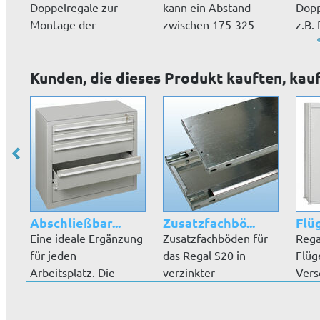
Doppelregale zur
kann ein Abstand
Dopp
Montage der
zwischen 175-325
z.B.
Kreuzstreben.
mm erreicht wer...
Felg
Kunden, die dieses Produkt kauften, kau
Abschließbar...
Zusatzfachbö...
Flü
Eine ideale Ergänzung
Zusatzfachböden für
Rega
für jeden
das Regal S20 in
Flüg
Arbeitsplatz. Die
verzinkter
Vers
Schubladenblöcke...
Ausführung inkl. Fa...
Drehg