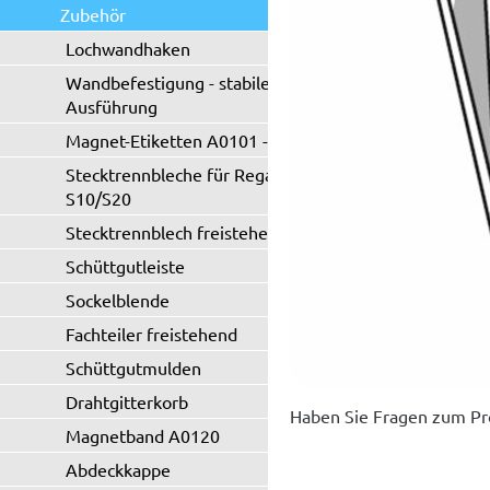
Zubehör
Lochwandhaken
Wandbefestigung - stabile
Ausführung
Magnet-Etiketten A0101 - A0102
Stecktrennbleche für Regaltyp
S10/S20
Stecktrennblech freistehend
Schüttgutleiste
Sockelblende
Fachteiler freistehend
Schüttgutmulden
Drahtgitterkorb
Haben Sie Fragen zum Pr
Magnetband A0120
Abdeckkappe