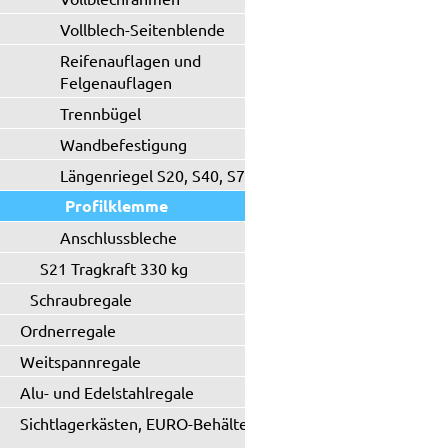
Vollblech-Seitenblende
Reifenauflagen und
Felgenauflagen
Trennbügel
Wandbefestigung
Längenriegel S20, S40, S71
Profilklemme
Anschlussbleche
S21 Tragkraft 330 kg
Schraubregale
Ordnerregale
Weitspannregale
Alu- und Edelstahlregale
Sichtlagerkästen, EURO-Behälter
...