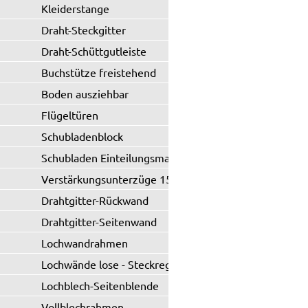
Kleiderstange
Draht-Steckgitter
Draht-Schüttgutleiste
Buchstütze freistehend
Boden ausziehbar
Flügeltüren
Schubladenblock
Schubladen Einteilungsmaterial
Verstärkungsunterzüge 150 kg
Drahtgitter-Rückwand
Drahtgitter-Seitenwand
Lochwandrahmen
Lochwände lose - Steckregal
Lochblech-Seitenblende
Vollblechrahmen