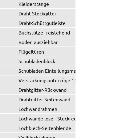
Kleiderstange
Draht-Steckgitter
Draht-Schüttgutleiste
Buchstütze freistehend
Boden ausziehbar
Flügeltüren
Schubladenblock
Schubladen Einteilungsmaterial
Verstärkungsunterzüge 150 kg
Drahtgitter-Rückwand
Drahtgitter-Seitenwand
Lochwandrahmen
Lochwände lose - Steckregal
Lochblech-Seitenblende
Vollblechrahmen