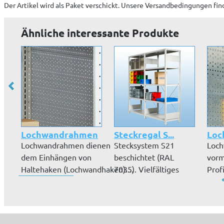
Der Artikel wird
als Paket
verschickt. Unsere Versandbedingungen fin
Ähnliche interessante Produkte
Lochwandrahmen
Steckregal S...
Loc
Lochwandrahmen dienen
Stecksystem S21
Loch
dem Einhängen von
beschichtet (RAL
vorm
Haltehaken (Lochwandhaken)....
7035). Vielfältiges
Profi
Zubehör, Höhen...