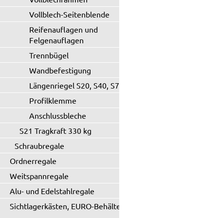
Vollblech-Seitenblende
Reifenauflagen und
Felgenauflagen
Trennbügel
Wandbefestigung
Längenriegel S20, S40, S71
Profilklemme
Anschlussbleche
S21 Tragkraft 330 kg
Schraubregale
Ordnerregale
Weitspannregale
Alu- und Edelstahlregale
Sichtlagerkästen, EURO-Behälter
...