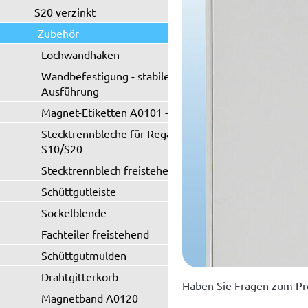
S20 verzinkt
Zubehör
Lochwandhaken
Wandbefestigung - stabile
Ausführung
Magnet-Etiketten A0101 - A0102
Stecktrennbleche für Regaltyp
S10/S20
Stecktrennblech freistehend
Schüttgutleiste
Sockelblende
Fachteiler freistehend
Schüttgutmulden
Drahtgitterkorb
Haben Sie Fragen zum Pr
Magnetband A0120