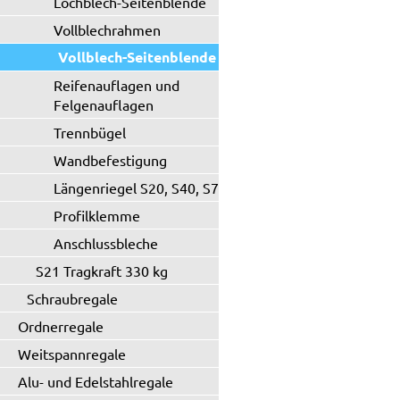
Lochblech-Seitenblende
Vollblechrahmen
Vollblech-Seitenblende
Reifenauflagen und
Felgenauflagen
Trennbügel
Wandbefestigung
Längenriegel S20, S40, S71
Profilklemme
Anschlussbleche
S21 Tragkraft 330 kg
Schraubregale
Ordnerregale
Weitspannregale
Alu- und Edelstahlregale