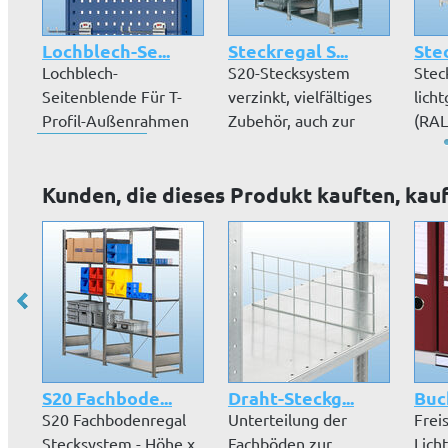
Lochblech-Se...
Steckregal S...
Stec
Lochblech-
S20-Stecksystem
Stec
Seitenblende Für T-
verzinkt, vielfältiges
lich
Profil-Außenrahmen
Zubehör, auch zur
(RAL
Bündiger Abschluss...
nachträgli...
Vielf
Kunden, die dieses Produkt kauften, kau
S20 Fachbode...
Draht-Steckg...
Buc
S20 Fachbodenregal
Unterteilung der
Frei
Stecksystem - Höhe x
Fachböden zur
Lich