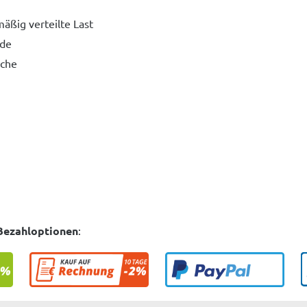
äßig verteilte Last
lde
eche
Bezahloptionen
: