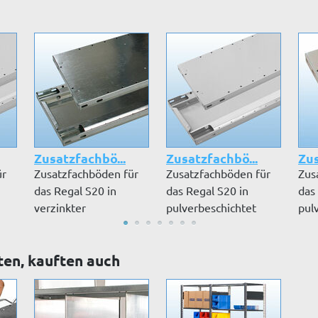
Zusatzfachbö...
Zusatzfachbö...
Zus
ür
Zusatzfachböden für
Zusatzfachböden für
Zus
das Regal S20 in
das Regal S20 in
das
verzinkter
pulverbeschichtet
pul
Ausführung inkl. Fa...
RAL 7035 lic...
RAL 
ten, kauften auch