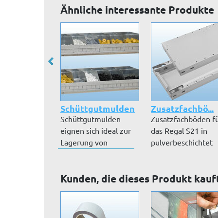
Ähnliche interessante Produkte
Schüttgutmulden
Zusatzfachbö...
Schüttgutmulden
Zusatzfachböden f
eignen sich ideal zur
das Regal S21 in
Lagerung von
pulverbeschichtet
Kleinteilen. Höh...
RAL 7035 lic...
Kunden, die dieses Produkt kauf