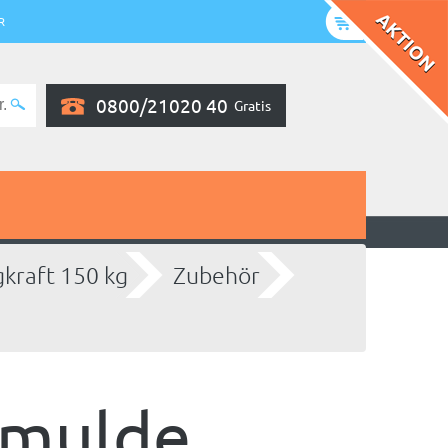
R
0800/21020 40
Gratis
gkraft 150 kg
Zubehör
tmulde