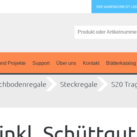
DER WARENKORB IST LEE
nd Projekte
Support
Über uns
Kontakt
Blätterkatalog
chbodenregale
Steckregale
S20 Tra
inkl. Schüttgu