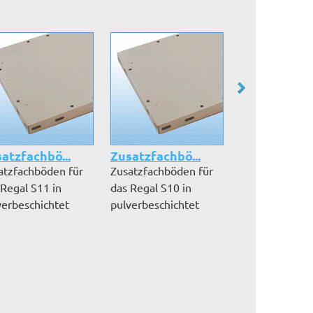
atzfachbö...
Zusatzfachbö...
Zusatzfachbö
atzfachböden für
Zusatzfachböden für
Zusatzfachböd
 Regal S11 in
das Regal S10 in
das Regal S10 
verbeschichtet
pulverbeschichtet
verzinkter
7035 lic...
RAL 7035 lic...
Ausführung inkl