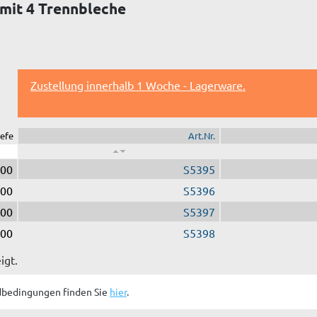
mit 4 Trennbleche
Zustellung innerhalb 1 Woche - Lagerware.
iefe
Art.Nr.
00
S5395
00
S5396
00
S5397
00
S5398
igt.
dbedingungen finden Sie
hier
.