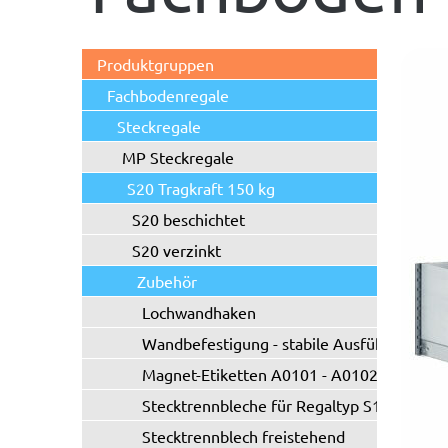
Produktgruppen
Fachbodenregale
Steckregale
MP Steckregale
S20 Tragkraft 150 kg
S20 beschichtet
S20 verzinkt
Zubehör
Lochwandhaken
Wandbefestigung - stabile Ausführung
Magnet-Etiketten A0101 - A0102
Stecktrennbleche für Regaltyp S10/S20
Stecktrennblech freistehend