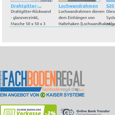
Drahtgitter-...
Lochwandrahmen
S20 
Drahtgitter-Rückwand
Lochwandrahmen dienen
Dies
- glanzverzinkt,
dem Einhängen von
Syst
Masche 50 x 50 x 3
Haltehaken (Lochwandhaken)...
ist g
mm, für Gr...
lieg