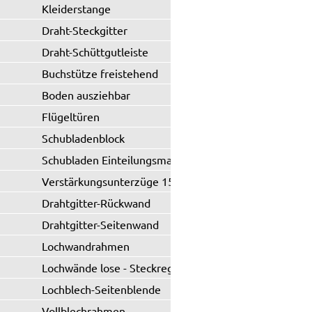
Kleiderstange
Draht-Steckgitter
Draht-Schüttgutleiste
Buchstütze freistehend
Boden ausziehbar
Flügeltüren
Schubladenblock
Schubladen Einteilungsmaterial
Verstärkungsunterzüge 150 kg
Drahtgitter-Rückwand
Drahtgitter-Seitenwand
Lochwandrahmen
Lochwände lose - Steckregal
Lochblech-Seitenblende
Vollblechrahmen