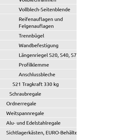
Vollblech-Seitenblende
Reifenauflagen und
Felgenauflagen
Trennbügel
Wandbefestigung
Längenriegel S20, S40, S71
Profilklemme
Anschlussbleche
S21 Tragkraft 330 kg
Schraubregale
Ordnerregale
Weitspannregale
Alu- und Edelstahlregale
Sichtlagerkästen, EURO-Behälter
...